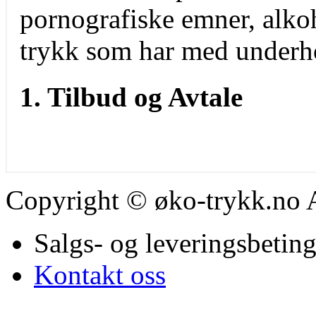
pornografiske emner, alko
trykk som har med underho
1. Tilbud og Avtale
Tilbud er bindende for 
Copyright © øko-trykk.no AS
tilbudets dato å regne,
Salgs- og leveringsbeting
trykksak som øko-trykk
Kontakt oss
årsaker ikke kan trykke.
forpliktet til å tilbakeb