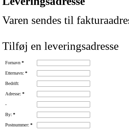
Leveringsadresse
Varen sendes til fakturaadre
Tilføj en leveringsadresse
Fornavn
*
Etternavn:
*
Bedrift:
Adresse:
*
-
By:
*
Postnummer:
*